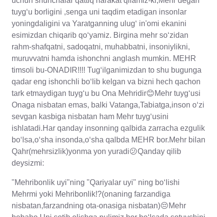
uchun shunchalar qattiq harakat qilamiz-ki,Mehr degan
tuyg‘u borligini ,senga uni taqdim etadigan insonlar
yoningdaligini va Yaratganning ulug‘ in'omi ekanini
esimizdan chiqarib qo‘yamiz. Birgina mehr so‘zidan
rahm-shafqatni, sadoqatni, muhabbatni, insoniylikni,
muruvvatni hamda ishonchni anglash mumkin. MEHR
timsoli bu-ONADIR!!!! Tug‘ilganimizdan to shu bugunga
qadar eng ishonchli bo‘lib kelgan va bizni hech qachon
tark etmaydigan tuyg‘u bu Ona Mehridir😊Mehr tuyg‘usi
Onaga nisbatan emas, balki Vatanga,Tabiatga,inson o‘zi
sevgan kasbiga nisbatan ham Mehr tuyg‘usini
ishlatadi.Har qanday insonning qalbida zarracha ezgulik
bo‘lsa,o‘sha insonda,o‘sha qalbda MEHR bor.Mehr bilan
Qahr(mehrsizlik)yonma yon yuradi😕Qanday qilib
deysizmi:
"Mehribonlik uyi"ning "Qariyalar uyi" ning bo‘lishi
Mehrmi yoki Mehribonlik!?(onaning farzandiga
nisbatan,farzandning ota-onasiga nisbatan)😔Mehr