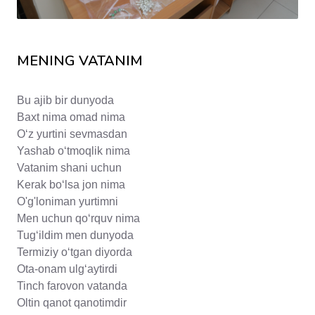
MENING VATANIM
Bu ajib bir dunyoda
Baxt nima omad nima
Oʻz yurtini sevmasdan
Yashab oʻtmoqlik nima
Vatanim shani uchun
Kerak boʻlsa jon nima
O'g'loniman yurtimni
Men uchun qoʻrquv nima
Tugʻildim men dunyoda
Termiziy oʻtgan diyorda
Ota-onam ulgʻaytirdi
Tinch farovon vatanda
Oltin qanot qanotimdir