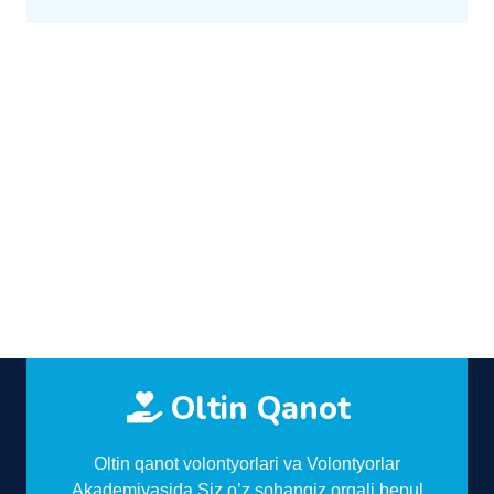
Oltin Qanot
Oltin qanot volontyorlari va Volontyorlar
Akademiyasida Siz o’z sohangiz orqali bepul