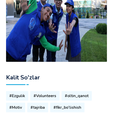
Kalit So'zlar
#Ezgulik
#Volunteers
#oltin_qanot
#Motiv
#tajriba
#fikr_bo'lishish