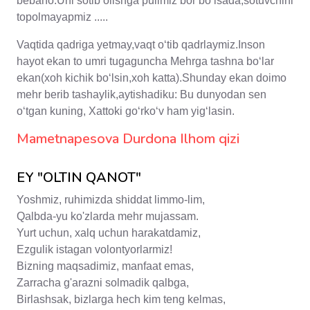
bebaho.Uni sotib olishga pulimiz bor bo‘lsada,sotuvchini
topolmayapmiz .....
Vaqtida qadriga yetmay,vaqt o‘tib qadrlaymiz.Inson
hayot ekan to umri tugaguncha Mehrga tashna bo‘lar
ekan(xoh kichik bo‘lsin,xoh katta).Shunday ekan doimo
mehr berib tashaylik,aytishadiku: Bu dunyodan sen
o‘tgan kuning, Xattoki go‘rko‘v ham yig‘lasin.
Mametnapesova Durdona Ilhom qizi
EY "OLTIN QANOT"
Yoshmiz, ruhimizda shiddat limmo-lim,
Qalbda-yu ko'zlarda mehr mujassam.
Yurt uchun, xalq uchun harakatdamiz,
Ezgulik istagan volontyorlarmiz!
Bizning maqsadimiz, manfaat emas,
Zarracha g'arazni solmadik qalbga,
Birlashsak, bizlarga hech kim teng kelmas,