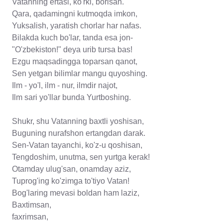
Vatanning ertasi, ko'rki, borisan.
Qara, qadamingni kutmoqda imkon,
Yuksalish, yaratish chorlar har nafas.
Bilakda kuch bo'lar, tanda esa jon-
"O'zbekiston!" deya urib tursa bas!
Ezgu maqsadingga toparsan qanot,
Sen yetgan bilimlar mangu quyoshing.
Ilm - yo'l, ilm - nur, ilmdir najot,
Ilm sari yo'llar bunda Yurtboshing.
Shukr, shu Vatanning baxtli yoshisan,
Buguning nurafshon ertangdan darak.
Sen-Vatan tayanchi, ko'z-u qoshisan,
Tengdoshim, unutma, sen yurtga kerak!
Otamday ulug'san, onamday aziz,
Tuprog'ing ko'zimga to'tiyo Vatan!
Bog'laring mevasi boldan ham laziz,
Baxtimsan,
faxrimsan,