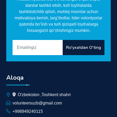
darslar tashkil etish, turli loyihalarda
tashkilotchilik qilish, muhtoj insonlar uchun
motivatsiya berish, targ’ibotlar, lider volontyorlar
qatorida bo’lish va turli qiziqarli loyihalarga
hissangizni qo’shishingiz mumkin.
Ro'yxatdan O'ting
Aloqa
O'zbekiston ,Toshkent shahri
volunteersuzb@gmail.com
+998949240115