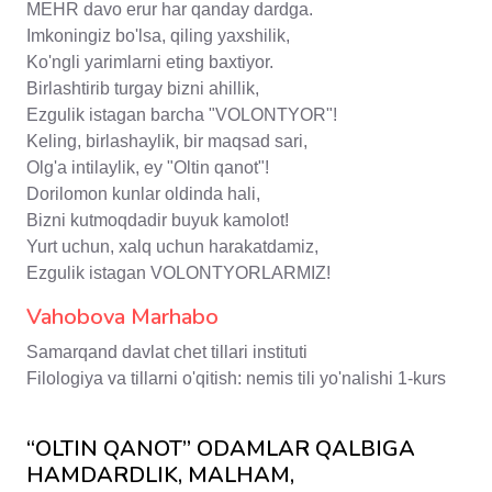
MEHR davo erur har qanday dardga.
Imkoningiz bo'lsa, qiling yaxshilik,
Ko'ngli yarimlarni eting baxtiyor.
Birlashtirib turgay bizni ahillik,
Ezgulik istagan barcha "VOLONTYOR"!
Keling, birlashaylik, bir maqsad sari,
Olg'a intilaylik, ey "Oltin qanot"!
Dorilomon kunlar oldinda hali,
Bizni kutmoqdadir buyuk kamolot!
Yurt uchun, xalq uchun harakatdamiz,
Ezgulik istagan VOLONTYORLARMIZ!
Vahobova Marhabo
Samarqand davlat chet tillari instituti
Filologiya va tillarni o'qitish: nemis tili yo'nalishi 1-kurs
“OLTIN QANOT” ODAMLAR QALBIGA
HAMDARDLIK, MALHAM,