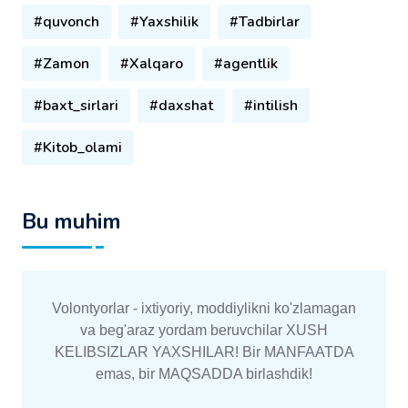
#quvonch
#Yaxshilik
#Tadbirlar
#Zamon
#Xalqaro
#agentlik
#baxt_sirlari
#daxshat
#intilish
#Kitob_olami
Bu muhim
Volontyorlar - ixtiyoriy, moddiylikni ko'zlamagan
va beg'araz yordam beruvchilar XUSH
KELIBSIZLAR YAXSHILAR! Bir MANFAATDA
emas, bir MAQSADDA birlashdik!