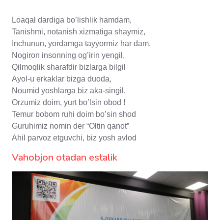
Loaqal dardiga bo’lishlik hamdam,
Tanishmi, notanish xizmatiga shaymiz,
Inchunun, yordamga tayyormiz har dam.
Nogiron insonning og’irin yengil,
Qilmoqlik sharafdir bizlarga bilgil
Ayol-u erkaklar bizga duoda,
Noumid yoshlarga biz aka-singil.
Orzumiz doim, yurt bo’lsin obod !
Temur bobom ruhi doim bo’sin shod
Guruhimiz nomin der “Oltin qanot”
Ahil parvoz etguvchi, biz yosh avlod
Vahobjon otadan estalik