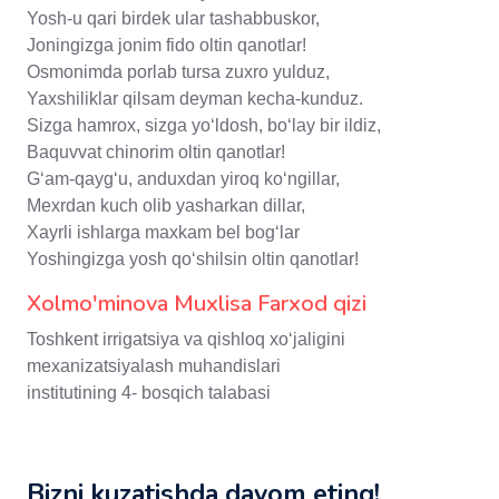
Yosh-u qari birdek ular tashabbuskor,
Joningizga jonim fido oltin qanotlar!
Osmonimda porlab tursa zuxro yulduz,
Yaxshiliklar qilsam deyman kecha-kunduz.
Sizga hamrox, sizga yo‘ldosh, bo‘lay bir ildiz,
Baquvvat chinorim oltin qanotlar!
G‘am-qayg‘u, anduxdan yiroq ko‘ngillar,
Mexrdan kuch olib yasharkan dillar,
Xayrli ishlarga maxkam bel bog‘lar
Yoshingizga yosh qo‘shilsin oltin qanotlar!
Xolmo'minova Muxlisa Farxod qizi
Toshkent irrigatsiya va qishloq xo‘jaligini
mexanizatsiyalash muhandislari
institutining 4- bosqich talabasi
Bizni kuzatishda davom eting!