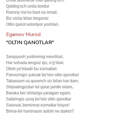
Unda tasfirlanar mitti qaldirg'och.
Qaldirg'och unda bordur
Ramziy ma'no baxt va omad.
Biz sizlar bilan birgamiz
Oltin qanot volontyor yoshlari.
Egamov Murod
"OLTIN QANOTLAR"
Serquyosh yurtimning mexrlilari,
Har sohada tengsiz qiz, o‘g‘illari,
Olloh yo‘lidadir bu xizmatlari
Parvozingiz yuksak bo‘lsin oltin qanotlar!
Tabassum va quvonch siz bilan har dam,
Shijoatingizdan lol qolar jamiki odam,
Baraka ber ishlariga yaratgan egam,
Safaringiz uzoq bo‘lsin oltin qanotlar
Saxovat, beminnat xizmatlar bisyor!
Birma-bir hammasin aytish ne darkor?