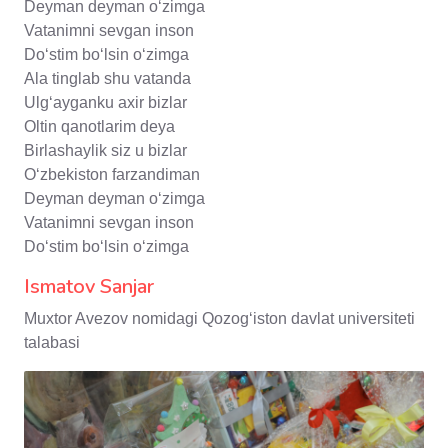
Deyman deyman oʻzimga
Vatanimni sevgan inson
Doʻstim boʻlsin oʻzimga
Ala tinglab shu vatanda
Ulgʻayganku axir bizlar
Oltin qanotlarim deya
Birlashaylik siz u bizlar
Oʻzbekiston farzandiman
Deyman deyman oʻzimga
Vatanimni sevgan inson
Doʻstim boʻlsin oʻzimga
Ismatov Sanjar
Muxtor Avezov nomidagi Qozogʻiston davlat universiteti
talabasi