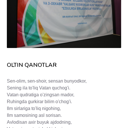
OLTIN QANOTLAR
Sen-olim, sen-shoir, sensan bunyodkor,
Sening ila to'liq Vatan quchog'i.
Vatan qudratiga o'zingsan mador,
Ruhingda gurkirar bilim o'chog'i.
Ilm sirlariga to'liq nigohing,
Ilm samosining asl sorisan.
Avlodisan axir buyuk ajdodning,