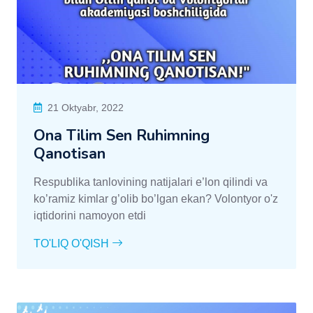
21 Oktyabr, 2022
Ona Tilim Sen Ruhimning
Qanotisan
Respublika tanlovining natijalari e’lon qilindi va
ko’ramiz kimlar g’olib bo’lgan ekan? Volontyor o'z
iqtidorini namoyon etdi
TO'LIQ O'QISH