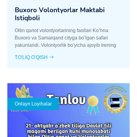
Buxoro Volontyorlar Maktabi
Istiqboli
Oltin qanot volontyorlarining faollari Ko’hna
Buxoro va Samarqand cityga bo’lgan safari
yakunlandi. Volontyorlik bo'yicha ajoyib trening
TO'LIQ O'QISH
Onlayn Loyihalar