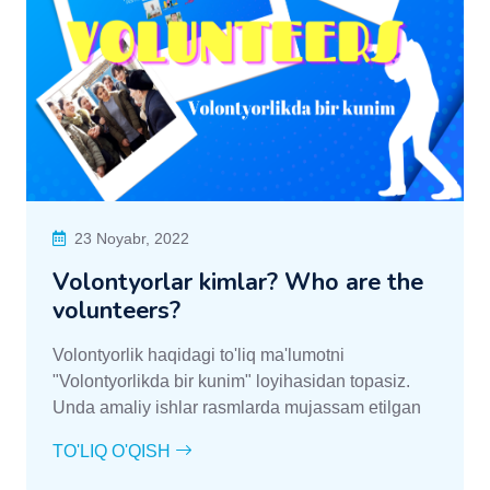
23 Noyabr, 2022
Volontyorlar kimlar? Who are the
volunteers?
Volontyorlik haqidagi to'liq ma'lumotni
"Volontyorlikda bir kunim" loyihasidan topasiz.
Unda amaliy ishlar rasmlarda mujassam etilgan
TO'LIQ O'QISH