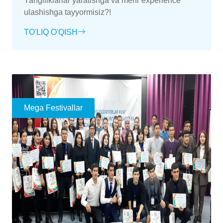
Yangiliklarlar yaratishga va mehr experience
ulashishga tayyormisiz?!
TO'LIQ O'QISH
Mega Festivallar