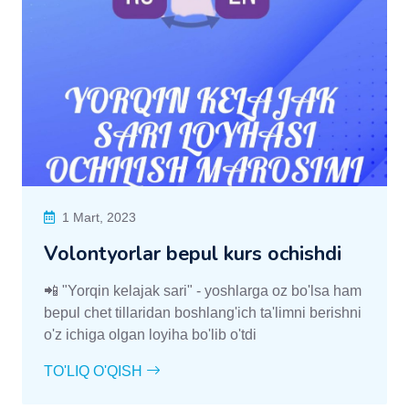
1 Mart, 2023
Volontyorlar bepul kurs ochishdi
📲 "Yorqin kelajak sari" - yoshlarga oz bo'lsa ham
bepul chet tillaridan boshlang'ich ta'limni berishni
o'z ichiga olgan loyiha bo'lib o'tdi
TO'LIQ O'QISH