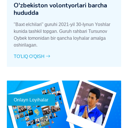
O'zbekiston volontyorlari barcha
hududda
"Baxt elchilari" guruhi 2021-yil 30-Iynun Yoshlar
kunida tashkil topgan. Guruh rahbari Tursunov
Oybek tomonidan bir qancha loyhalar amalga
oshirilagan.
TO'LIQ O'QISH
Onlayn Loyihalar