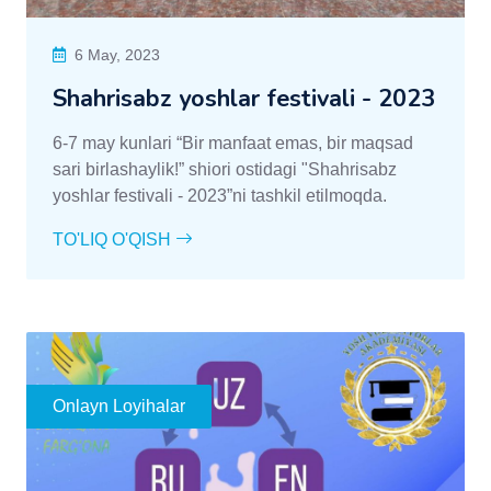
6 May, 2023
Shahrisabz yoshlar festivali - 2023
6-7 may kunlari “Bir manfaat emas, bir maqsad
sari birlashaylik!” shiori ostidagi "Shahrisabz
yoshlar festivali - 2023”ni tashkil etilmoqda.
TO'LIQ O'QISH
Onlayn Loyihalar