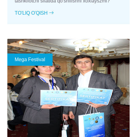
tashkilotchi sifatida qo'shilishni xoxlayszmi?
TO'LIQ O'QISH
Mega Festival