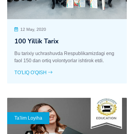
12 May, 2020
100 Yillik Tarix
Bu tarixiy uchrashuvda Respublikamizdagi eng
faol 150 dan ortiq volontyorlar ishtirok etdi.
TO'LIQ O'QISH
Ta'lim Loyiha