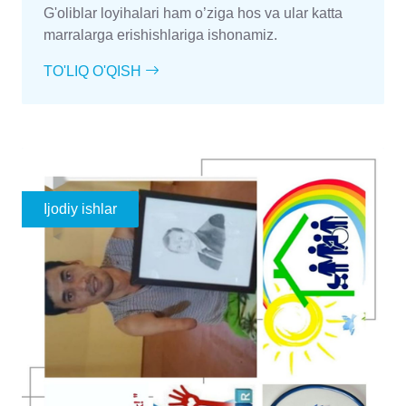
G'oliblar loyihalari ham o’ziga hos va ular katta
marralarga erishishlariga ishonamiz.
TO'LIQ O'QISH
Ijodiy ishlar