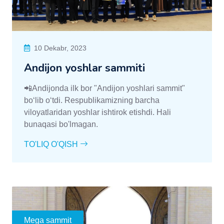
10 Dekabr, 2023
Andijon yoshlar sammiti
📲Andijonda ilk bor "Andijon yoshlari sammit"
boʻlib oʻtdi. Respublikamizning barcha
viloyatlaridan yoshlar ishtirok etishdi. Hali
bunaqasi bo'lmagan.
TO'LIQ O'QISH
Mega sammit