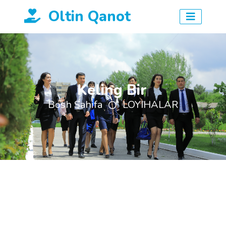
Oltin Qanot
Keling Birl
|
Bosh Sahifa
LOYIHALAR