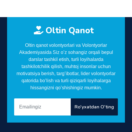
Oltin Qanot
Oltin qanot volontyorlari va Volontyorlar
Akademiyasida Siz o’z sohangiz orqali bepul
darslar tashkil etish, turli loyihalarda
tashkilotchilik qilish, muhtoj insonlar uchun
motivatsiya berish, targ’ibotlar, lider volontyorlar
qatorida bo’lish va turli qiziqarli loyihalarga
hissangizni qo’shishingiz mumkin.
Ro'yxatdan O'ting