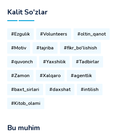
Kalit So'zlar
#Ezgulik
#Volunteers
#oltin_qanot
#Motiv
#tajriba
#fikr_bo'lishish
#quvonch
#Yaxshilik
#Tadbirlar
#Zamon
#Xalqaro
#agentlik
#baxt_sirlari
#daxshat
#intilish
#Kitob_olami
Bu muhim