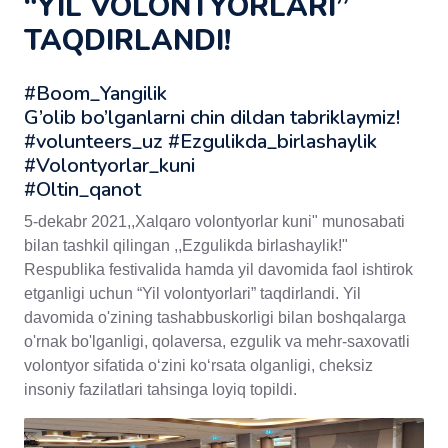
“YIL VOLONTYORLARI”
TAQDIRLANDI!
#Boom_Yangilik
G’olib bo’lganlarni chin dildan tabriklaymiz!
#volunteers_uz #Ezgulikda_birlashaylik
#Volontyorlar_kuni
#Oltin_qanot
5-dekabr 2021,,Xalqaro volontyorlar kuni" munosabati
bilan tashkil qilingan ,,Ezgulikda birlashaylik!"
Respublika festivalida hamda yil davomida faol ishtirok
etganligi uchun “Yil volontyorlari” taqdirlandi. Yil
davomida o'zining tashabbuskorligi bilan boshqalarga
o'rnak bo'lganligi, qolaversa, ezgulik va mehr-saxovatli
volontyor sifatida oʻzini koʻrsata olganligi, cheksiz
insoniy fazilatlari tahsinga loyiq topildi.