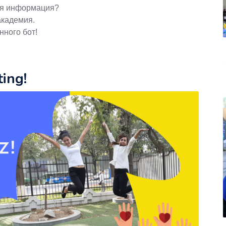
ая информация?
академия.
нного бот!
ing!