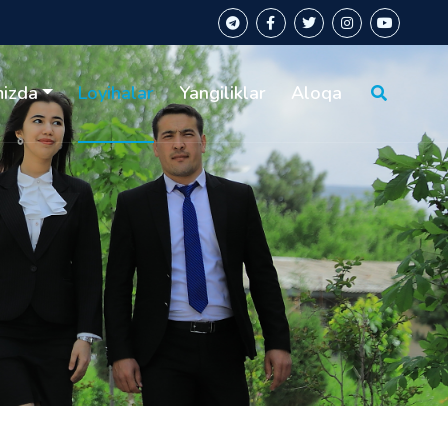
mizda
Loyihalar
Yangiliklar
Aloqa