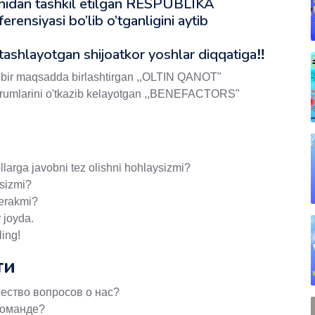
nidan tashkil etilgan RESPUBLIKA
siyasi bo’lib o’tganligini aytib
ashlayotgan shijoatkor yoshlar diqqatiga‼️
i bir maqsadda birlashtirgan ,,OLTIN QANOT"
a forumlarini o'tkazib kelayotgan ,,BENEFACTORS"
larga javobni tez olishni hohlaysizmi?
sizmi?
kerakmi?
 joyda.
ling!
ти
ество вопросов о нас?
команде?