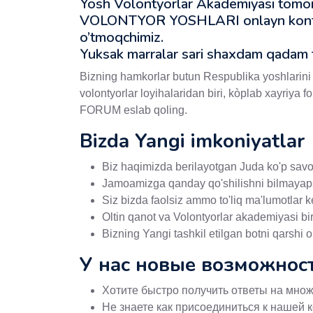
Yosh Volontyorlar Akademiyasi tomo
VOLONTYOR YOSHLARI onlayn konferen
o’tmoqchimiz.
Yuksak marralar sari shaxdam qadam t
Bizning hamkorlar butun Respublika yoshlarin
volontyorlar loyihalaridan biri, kòplab xayriy
FORUM eslab qoling.
Bizda Yangi imkoniyatlar
Biz haqimizda berilayotgan Juda ko'p savol
Jamoamizga qanday qo'shilishni bilmayap
Siz bizda faolsiz ammo to'liq ma'lumotlar 
Oltin qanot va Volontyorlar akademiyasi bir
Bizning Yangi tashkil etilgan botni qarshi o
У нас новые возможнос
Хотите быстро получить ответы на множ
Не знаете как присоединиться к нашей 