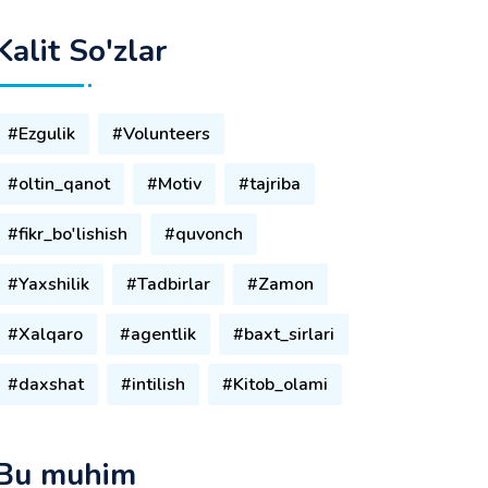
Kalit So'zlar
#Ezgulik
#Volunteers
#oltin_qanot
#Motiv
#tajriba
#fikr_bo'lishish
#quvonch
#Yaxshilik
#Tadbirlar
#Zamon
#Xalqaro
#agentlik
#baxt_sirlari
#daxshat
#intilish
#Kitob_olami
Bu muhim