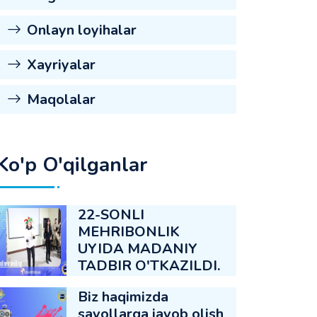
Onlayn loyihalar
Xayriyalar
Maqolalar
Ko'p O'qilganlar
22-SONLI
MEHRIBONLIK
UYIDA MADANIY
TADBIR O'TKAZILDI.
Biz haqimizda
savollarga javob olish