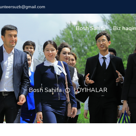
lunteersuzb@gmail.com
Bosh Sahifa
Biz haqi
Bosh Sahifa
LOYIHALAR