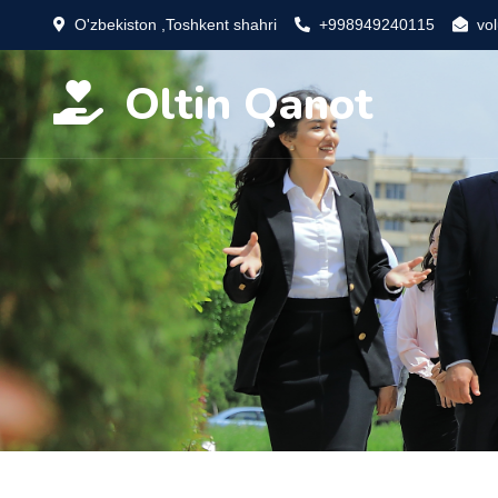
O'zbekiston ,Toshkent shahri
+998949240115
vo
Oltin Qanot