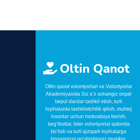
Oltin Qanot
Oltin qanot volontyorlari va Volontyorlar
Akademiyasida Siz o’z sohangiz orqali
bepul darslar tashkil etish, turli
loyihalarda tashkilotchilik qilish, muhtoj
insonlar uchun motivatsiya berish,
targ’ibotlar, lider volontyorlar qatorida
bo’lish va turli qiziqarli loyihalarga
hissangizni qo’shishingiz mumkin.