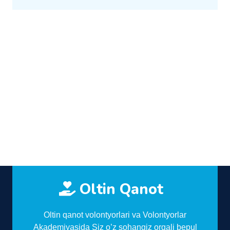
Oltin Qanot
Oltin qanot volontyorlari va Volontyorlar
Akademiyasida Siz o’z sohangiz orqali bepul