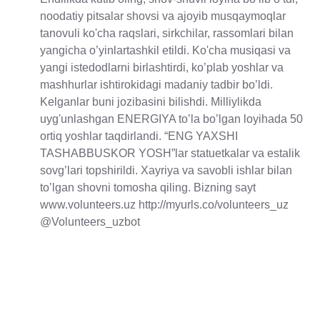
noodatiy pitsalar shovsi va ajoyib musqaymoqlar
tanovuli ko'cha raqslari, sirkchilar, rassomlari bilan
yangicha o’yinlartashkil etildi. Ko'cha musiqasi va
yangi istedodlarni birlashtirdi, ko’plab yoshlar va
mashhurlar ishtirokidagi madaniy tadbir bo’ldi.
Kelganlar buni jozibasini bilishdi. Milliylikda
uyg'unlashgan ENERGIYA to’la bo’lgan loyihada 50
ortiq yoshlar taqdirlandi. “ENG YAXSHI
TASHABBUSKOR YOSH”lar statuetkalar va estalik
sovg’lari topshirildi. Xayriya va savobli ishlar bilan
to’lgan shovni tomosha qiling. Bizning sayt
www.volunteers.uz http://myurls.co/volunteers_uz
@Volunteers_uzbot