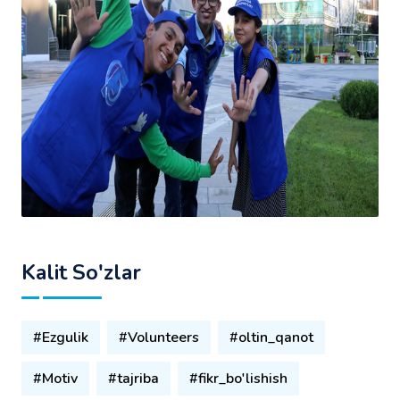
Kalit So'zlar
#Ezgulik
#Volunteers
#oltin_qanot
#Motiv
#tajriba
#fikr_bo'lishish