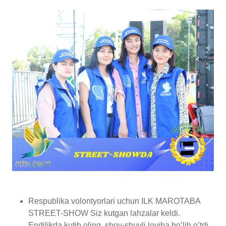
Respublika volontyorlari uchun ILK MAROTABA
STREET-SHOW Siz kutgan lahzalar keldi.
Endilikda kutib oling, shov-shuvli loyiha bo’lib o’tdi,