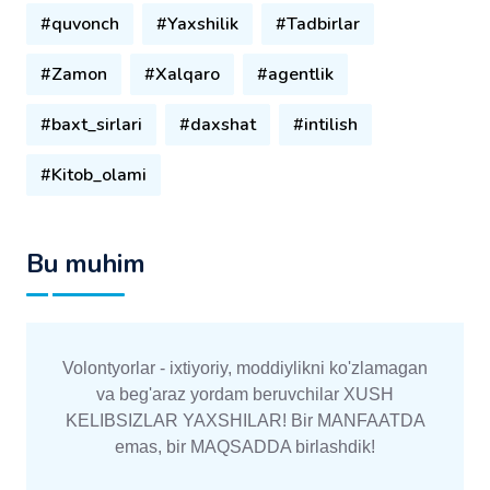
#quvonch
#Yaxshilik
#Tadbirlar
#Zamon
#Xalqaro
#agentlik
#baxt_sirlari
#daxshat
#intilish
#Kitob_olami
Bu muhim
Volontyorlar - ixtiyoriy, moddiylikni ko'zlamagan
va beg'araz yordam beruvchilar XUSH
KELIBSIZLAR YAXSHILAR! Bir MANFAATDA
emas, bir MAQSADDA birlashdik!