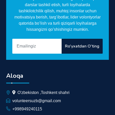
darslar tashkil etish, turli loyihalarda
tashkilotchilik qilish, muhtoj insonlar uchun
motivatsiya berish, targ’ibotlar, lider volontyorlar
qatorida bo’lish va turli qiziqarli loyihalarga
hissangizni qo’shishingiz mumkin.
Ro'yxatdan O'ting
Aloqa
O'zbekiston ,Toshkent shahri
volunteersuzb@gmail.com
+998949240115