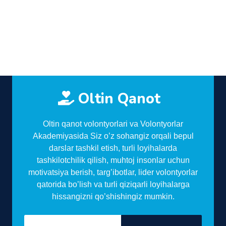
Oltin Qanot
Oltin qanot volontyorlari va Volontyorlar
Akademiyasida Siz o’z sohangiz orqali bepul
darslar tashkil etish, turli loyihalarda
tashkilotchilik qilish, muhtoj insonlar uchun
motivatsiya berish, targ’ibotlar, lider volontyorlar
qatorida bo’lish va turli qiziqarli loyihalarga
hissangizni qo’shishingiz mumkin.