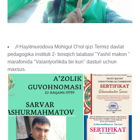
🎉Hayitmurodova Mohigul Oʻrol qizi Termiz davlat
pedagogika instituti 2- bosqich talabasi "Yashil makon "
marafonida "Valantyorlikda bir kun" dasturi uchun
maxsus.