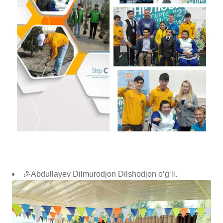
🎉Abdullayev Dilmurodjon Dilshodjon oʻgʻli.