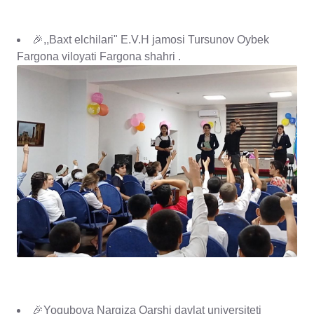
🎉,,Baxt elchilari" E.V.H jamosi Tursunov Oybek
Fargona viloyati Fargona shahri .
🎉Yoqubova Nargiza Qarshi davlat universiteti