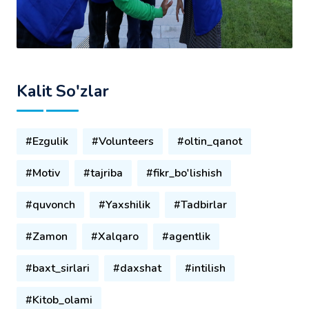
Kalit So'zlar
#Ezgulik
#Volunteers
#oltin_qanot
#Motiv
#tajriba
#fikr_bo'lishish
#quvonch
#Yaxshilik
#Tadbirlar
#Zamon
#Xalqaro
#agentlik
#baxt_sirlari
#daxshat
#intilish
#Kitob_olami