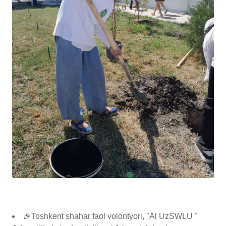
🎉Toshkent shahar faol volontyori, "Al UzSWLU "