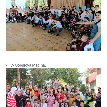
🎉Qobulova Madina.