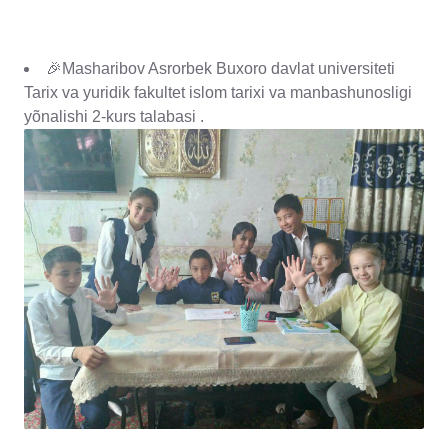
🎉Masharibov Asrorbek Buxoro davlat universiteti
Tarix va yuridik fakultet islom tarixi va manbashunosligi
yõnalishi 2-kurs talabasi .