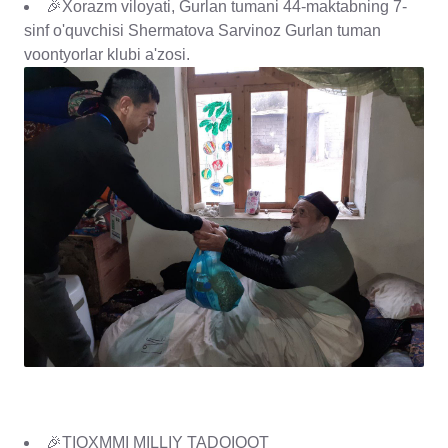
🎉Xorazm viloyati, Gurlan tumani 44-maktabning 7-
sinf o'quvchisi Shermatova Sarvinoz Gurlan tuman
voontyorlar klubi a'zosi.
🎉TIQXMMI MILLIY TADQIQOT