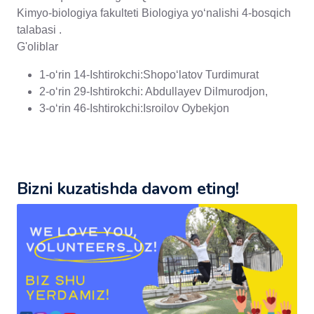
Kimyo-biologiya fakulteti Biologiya yo‘nalishi 4-bosqich
talabasi .
G'oliblar
1-oʻrin 14-Ishtirokchi:Shopo‘latov Turdimurat
2-oʻrin 29-Ishtirokchi: Abdullayev Dilmurodjon,
3-oʻrin 46-Ishtirokchi:Isroilov Oybekjon
Bizni kuzatishda davom eting!