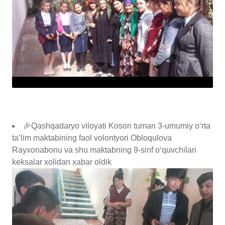
🎉Qashqadaryo viloyati Koson tuman 3-umumiy oʻrta
taʼlim maktabining faol volontyori Obloqulova
Rayxonabonu va shu maktabning 9-sinf oʻquvchilari
keksalar xolidan xabar oldik