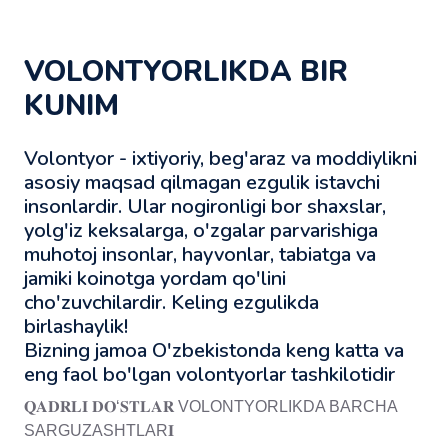
VOLONTYORLIKDA BIR
KUNIM
Volontyor - ixtiyoriy, beg'araz va moddiylikni
asosiy maqsad qilmagan ezgulik istavchi
insonlardir. Ular nogironligi bor shaxslar,
yolg'iz keksalarga, o'zgalar parvarishiga
muhotoj insonlar, hayvonlar, tabiatga va
jamiki koinotga yordam qo'lini
cho'zuvchilardir. Keling ezgulikda
birlashaylik!
Bizning jamoa O'zbekistonda keng katta va
eng faol bo'lgan volontyorlar tashkilotidir️
𝐐𝐀𝐃𝐑𝐋𝐈 𝐃𝐎ʻ𝐒𝐓𝐋𝐀𝐑 VOLONTYORLIKDA BARCHA
SARGUZASHTLAR𝐈