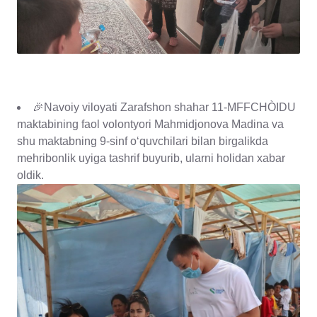
🎉Navoiy viloyati Zarafshon shahar 11-MFFCHÒIDU
maktabining faol volontyori Mahmidjonova Madina va
shu maktabning 9-sinf oʻquvchilari bilan birgalikda
mehribonlik uyiga tashrif buyurib, ularni holidan xabar
oldik.