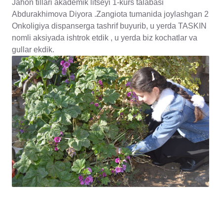
Jahon tillari akademik litseyi 1-kurs talabasi
Abdurakhimova Diyora .Zangiota tumanida joylashgan 2
Onkoligiya dispanserga tashrif buyurib, u yerda TASKIN
nomli aksiyada ishtrok etdik , u yerda biz kochatlar va
gullar ekdik.