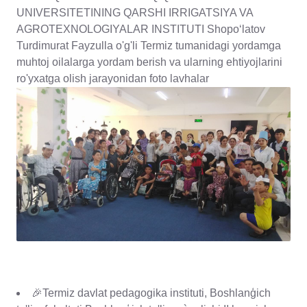
UNIVERSITETINING QARSHI IRRIGATSIYA VA
AGROTEXNOLOGIYALAR INSTITUTI Shopo‘latov
Turdimurat Fayzulla o'g'li Termiz tumanidagi yordamga
muhtoj oilalarga yordam berish va ularning ehtiyojlarini
ro'yxatga olish jarayonidan foto lavhalar
🎉Termiz davlat pedagogika instituti, Boshlanģich