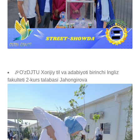
🎉O'zDJTU Xorijiy til va adabiyoti birinchi Ingliz
fakulteti 2-kurs talabasi Jahongirova