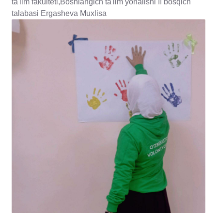
ta'lim fakulteti,Boshlanģich ta'lim yònalishi II bosqich
talabasi Ergasheva Muxlisa