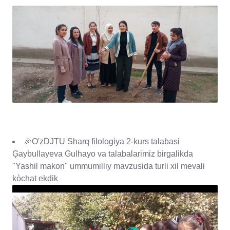
🎉O'zDJTU Sharq filologiya 2-kurs talabasi
Ģaybullayeva Gulhayo va talabalarimiz birgalikda
"Yashil makon" ummumilliy mavzusida turli xil mevali
kòchat ekdik