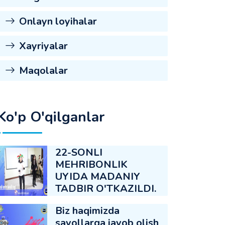
Onlayn loyihalar
Xayriyalar
Maqolalar
Ko'p O'qilganlar
22-SONLI
MEHRIBONLIK
UYIDA MADANIY
TADBIR O'TKAZILDI.
Biz haqimizda
savollarga javob olish