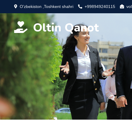
O'zbekiston ,Toshkent shahri
+998949240115
vo
Oltin Qanot