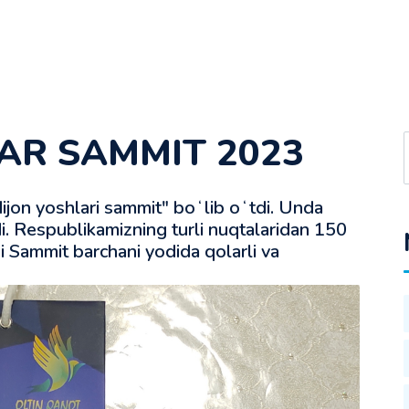
AR SAMMIT 2023
ijon yoshlari sammit" boʻlib oʻtdi. Unda
di. Respublikamizning turli nuqtalaridan 150
di Sammit barchani yodida qolarli va