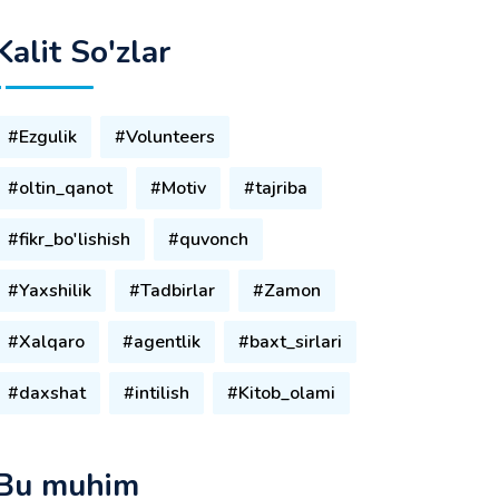
Kalit So'zlar
#Ezgulik
#Volunteers
#oltin_qanot
#Motiv
#tajriba
#fikr_bo'lishish
#quvonch
#Yaxshilik
#Tadbirlar
#Zamon
#Xalqaro
#agentlik
#baxt_sirlari
#daxshat
#intilish
#Kitob_olami
Bu muhim