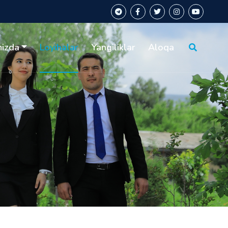
mizda
Loyihalar
Yangiliklar
Aloqa