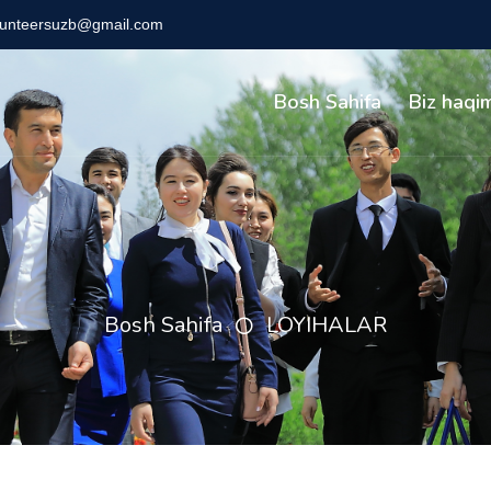
lunteersuzb@gmail.com
Bosh Sahifa
Biz haqi
Bosh Sahifa
LOYIHALAR