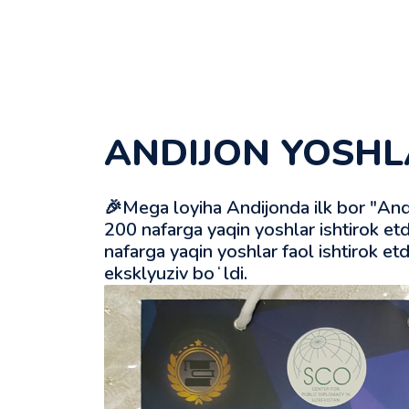
ANDIJON YOSHL
🎉Mega loyiha Andijonda ilk bor "And
200 nafarga yaqin yoshlar ishtirok et
nafarga yaqin yoshlar faol ishtirok et
eksklyuziv boʻldi.