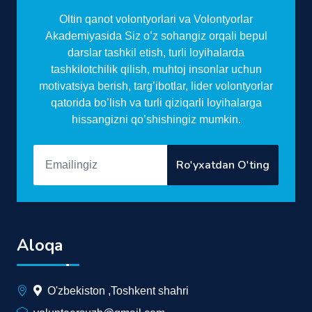
Oltin qanot volontyorlari va Volontyorlar
Akademiyasida Siz o’z sohangiz orqali bepul
darslar tashkil etish, turli loyihalarda
tashkilotchilik qilish, muhtoj insonlar uchun
motivatsiya berish, targ’ibotlar, lider volontyorlar
qatorida bo’lish va turli qiziqarli loyihalarga
hissangizni qo’shishingiz mumkin.
Ro'yxatdan O'ting
Aloqa
O'zbekiston ,Toshkent shahri