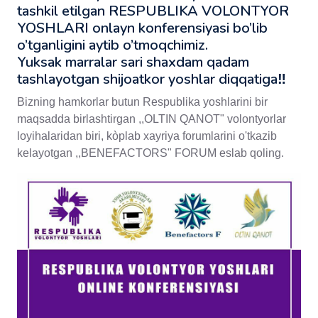
tashkil etilgan RESPUBLIKA VOLONTYOR
YOSHLARI onlayn konferensiyasi bo’lib
o’tganligini aytib o’tmoqchimiz.
Yuksak marralar sari shaxdam qadam
tashlayotgan shijoatkor yoshlar diqqatiga‼️
Bizning hamkorlar butun Respublika yoshlarini bir
maqsadda birlashtirgan ,,OLTIN QANOT" volontyorlar
loyihalaridan biri, kòplab xayriya forumlarini o'tkazib
kelayotgan ,,BENEFACTORS" FORUM eslab qoling.