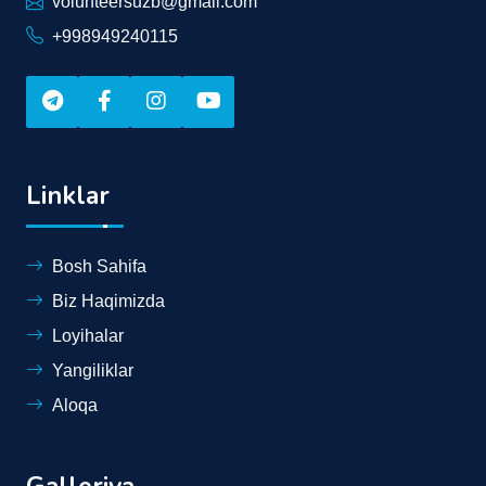
volunteersuzb@gmail.com
+998949240115
Linklar
Bosh Sahifa
Biz Haqimizda
Loyihalar
Yangiliklar
Aloqa
Galleriya