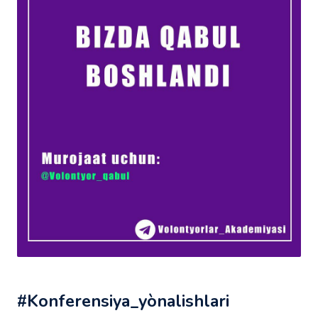
#Konferensiya_yònalishlari