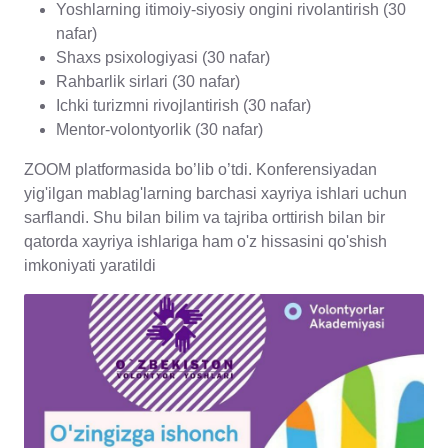
Yoshlarning itimoiy-siyosiy ongini rivolantirish (30
nafar)
Shaxs psixologiyasi (30 nafar)
Rahbarlik sirlari (30 nafar)
Ichki turizmni rivojlantirish (30 nafar)
Mentor-volontyorlik (30 nafar)
ZOOM platformasida bo’lib o’tdi. Konferensiyadan
yig'ilgan mablag'larning barchasi xayriya ishlari uchun
sarflandi. Shu bilan bilim va tajriba orttirish bilan bir
qatorda xayriya ishlariga ham o'z hissasini qo'shish
imkoniyati yaratildi