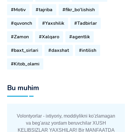
#Motiv
#tajriba
#fikr_bo'lishish
#quvonch
#Yaxshilik
#Tadbirlar
#Zamon
#Xalqaro
#agentlik
#baxt_sirlari
#daxshat
#intilish
#Kitob_olami
Bu muhim
Volontyorlar - ixtiyoriy, moddiylikni ko'zlamagan
va beg'araz yordam beruvchilar XUSH
KELIBSIZLAR YAXSHILAR! Bir MANFAATDA