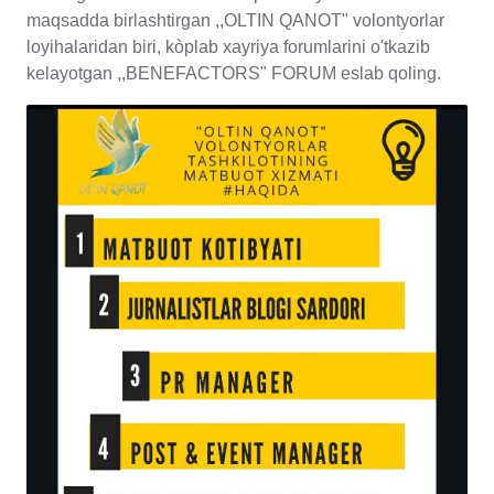
maqsadda birlashtirgan ,,OLTIN QANOT" volontyorlar
loyihalaridan biri, kòplab xayriya forumlarini o'tkazib
kelayotgan ,,BENEFACTORS" FORUM eslab qoling.