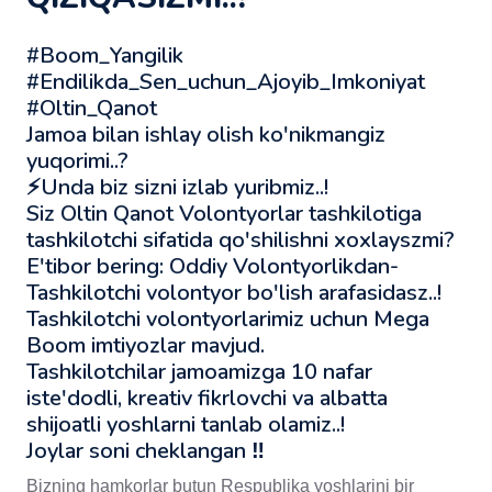
#Boom_Yangilik
#Endilikda_Sen_uchun_Ajoyib_Imkoniyat
#Oltin_Qanot
Jamoa bilan ishlay olish ko'nikmangiz
yuqorimi..?
⚡️Unda biz sizni izlab yuribmiz..!
Siz Oltin Qanot Volontyorlar tashkilotiga
tashkilotchi sifatida qo'shilishni xoxlayszmi?
E'tibor bering: Oddiy Volontyorlikdan-
Tashkilotchi volontyor bo'lish arafasidasz..!
Tashkilotchi volontyorlarimiz uchun Mega
Boom imtiyozlar mavjud.
Tashkilotchilar jamoamizga 10 nafar
iste'dodli, kreativ fikrlovchi va albatta
shijoatli yoshlarni tanlab olamiz..!
Joylar soni cheklangan ‼️
Bizning hamkorlar butun Respublika yoshlarini bir