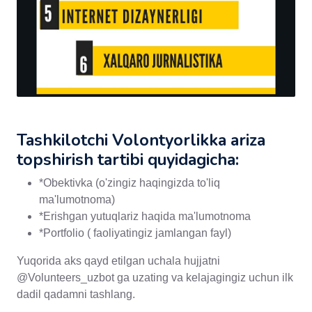
Tashkilotchi Volontyorlikka ariza
topshirish tartibi quyidagicha:
*Obektivka (o'zingiz haqingizda to'liq
ma'lumotnoma)
*Erishgan yutuqlariz haqida ma'lumotnoma
*Portfolio ( faoliyatingiz jamlangan fayl)
Yuqorida aks qayd etilgan uchala hujjatni
@Volunteers_uzbot ga uzating va kelajagingiz uchun ilk
dadil qadamni tashlang.