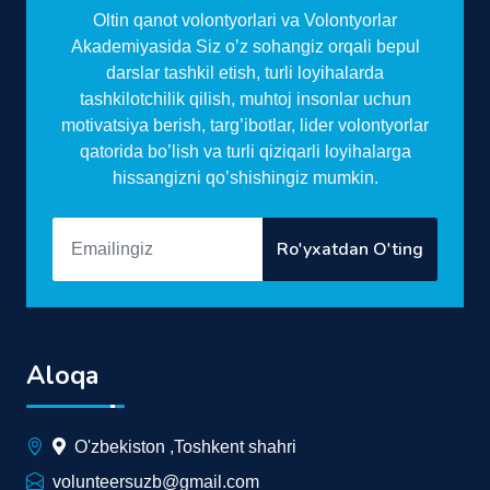
Oltin qanot volontyorlari va Volontyorlar
Akademiyasida Siz o’z sohangiz orqali bepul
darslar tashkil etish, turli loyihalarda
tashkilotchilik qilish, muhtoj insonlar uchun
motivatsiya berish, targ’ibotlar, lider volontyorlar
qatorida bo’lish va turli qiziqarli loyihalarga
hissangizni qo’shishingiz mumkin.
Ro'yxatdan O'ting
Aloqa
O'zbekiston ,Toshkent shahri
volunteersuzb@gmail.com