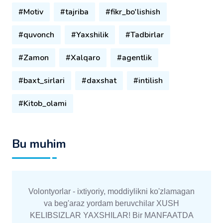
#Motiv
#tajriba
#fikr_bo'lishish
#quvonch
#Yaxshilik
#Tadbirlar
#Zamon
#Xalqaro
#agentlik
#baxt_sirlari
#daxshat
#intilish
#Kitob_olami
Bu muhim
Volontyorlar - ixtiyoriy, moddiylikni ko'zlamagan
va beg'araz yordam beruvchilar XUSH
KELIBSIZLAR YAXSHILAR! Bir MANFAATDA